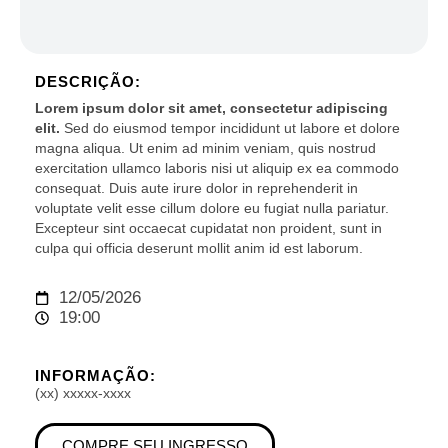
DESCRIÇÃO:
Lorem ipsum dolor sit amet, consectetur adipiscing
elit.
Sed do eiusmod tempor incididunt ut labore et dolore
magna aliqua. Ut enim ad minim veniam, quis nostrud
exercitation ullamco laboris nisi ut aliquip ex ea commodo
consequat. Duis aute irure dolor in reprehenderit in
voluptate velit esse cillum dolore eu fugiat nulla pariatur.
Excepteur sint occaecat cupidatat non proident, sunt in
culpa qui officia deserunt mollit anim id est laborum.
12/05/2026
19:00
INFORMAÇÃO:
(xx) xxxxx-xxxx
COMPRE SEU INGRESSO