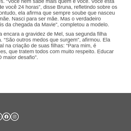
es. “Você nem sabe mais quem é você. Você está
 você 24 horas”, disse Bruna, refletindo sobre os
Contudo, ela afirma que sempre soube que nasceu
 mãe. Nasci para ser mãe. Mas o verdadeiro
is da chegada da Mavie”, completou a modelo.
a encara a gravidez de Mel, sua segunda filha
. “São outros medos que surgem”, afirmou. Ela
 na criação de suas filhas: “Para mim, é
es, que tratem todos com muito respeito. Educar
 maior desafio”.