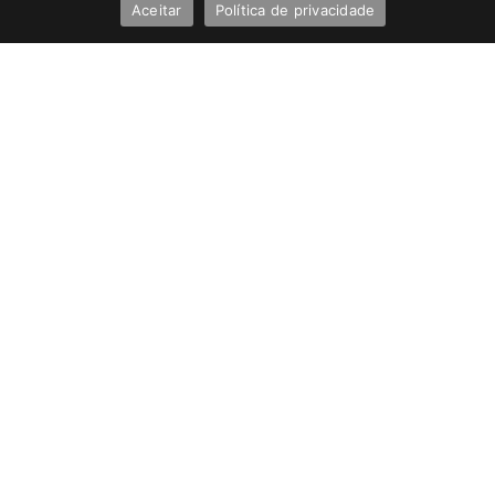
Aceitar
Política de privacidade
Band FM Cuiabá - Todos os Direitos Reservados
Política de Privacidade
UHOST