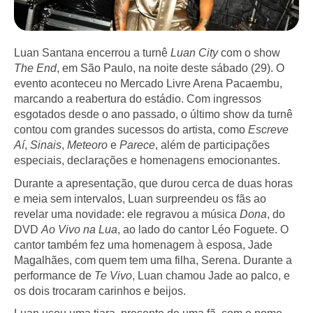
Luan Santana encerrou a turnê
Luan City
com o show
The End
, em São Paulo, na noite deste sábado (29). O
evento aconteceu no Mercado Livre Arena Pacaembu,
marcando a reabertura do estádio. Com ingressos
esgotados desde o ano passado, o último show da turnê
contou com grandes sucessos do artista, como
Escreve
Aí
,
Sinais
,
Meteoro
e
Parece
, além de participações
especiais, declarações e homenagens emocionantes.
Durante a apresentação, que durou cerca de duas horas
e meia sem intervalos, Luan surpreendeu os fãs ao
revelar uma novidade: ele regravou a música
Dona
, do
DVD
Ao Vivo na Lua
, ao lado do cantor Léo Foguete. O
cantor também fez uma homenagem à esposa, Jade
Magalhães, com quem tem uma filha, Serena. Durante a
performance de
Te Vivo
, Luan chamou Jade ao palco, e
os dois trocaram carinhos e beijos.