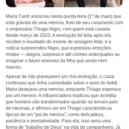
Maíra Cardi anunciou nesta quinta-feira (1º de maio) que
está grávida de uma menina, fruto de seu casamento com
o empresário Thiago Nigro, com quem está casada
desde março de 2023. A revelação foi feita após ela
receber o resultado do exame de sexagem fetal, e a
notícia surpreendeu Nigro, que expressou emoções
mistas — alegria, surpresa e até ciúmes antecipados ao
imaginar o futuro amoroso da filha que ainda nem
nasceu.
Apesar de não planejarem um chá revelação, o casal
confessou que tinha curiosidade sobre o sexo do bebê.
Maíra desejava uma menina, enquanto Thiago esperava
por um menino. A influenciadora explicou que acredita
que homens são transformados quando se tornam pais
de meninas, e afirmou ver em Thiago características
típicas de um “pai de menina”, como delicadeza,
paciência e prestatividade. Para ela, isso seria uma
forma de “trabalho de Deus” na vida do companheiro. Já