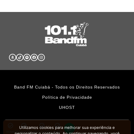
Band FM Cuiabá - Todos os Direitos Reservados
Política de Privacidade
UHOST
Utilizamos cookies para melhorar sua experiência e
HOME
PROMOÇÕES
APLICATIVOS
CONTATO
personalizar o conteúdo. Ao continuar navegando, você