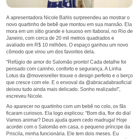
A apresentadora Nicole Bahls surpreendeu ao mostrar o
novo quartinho de bebê que montou em sua mansão. Ela
mora em um sítio grande e luxuoso em Itaboraí, no Rio de
Janeiro, com cerca de 20 mil metros quadrados e
avaliado em R$ 10 milhões. O espaço ganhou um novo
cômodo que virou um dos favoritos dela.
“Refúgio de amor do Salomão pronto! Cada detalhe foi
pensado com carinho, conforto e segurança. A Linha
Lotus da @moveisreller trouxe o design perfeito e o berço
que cresce com ele. E o enxoval da @abracadabraoficial
deixou tudo ainda mais delicado. Sonho realizado!”,
escreveu Nicole.
Ao aparecer no quartinho com um bebê no colo, os fãs
ficaram curiosos. Ela logo explicou: “Bom dia, flor do dia!
Vamos animar? Deus ajuda quem cedo madruga! Hoje
acordei com o Salomão em casa, o pequeno príncipe da
Priscila, minha funcionária. Ele tem dois meses. Eu