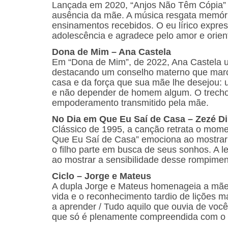
Lançada em 2020, “Anjos Não Têm Cópia” 
ausência da mãe. A música resgata memóri
ensinamentos recebidos. O eu lírico expre
adolescência e agradece pelo amor e orien
Dona de Mim – Ana Castela
Em “Dona de Mim”, de 2022, Ana Castela u
destacando um conselho materno que marcou
casa e da força que sua mãe lhe desejou: 
e não depender de homem algum. O trecho “
empoderamento transmitido pela mãe.
No Dia em Que Eu Saí de Casa – Zezé D
Clássico de 1995, a canção retrata o mome
Que Eu Saí de Casa” emociona ao mostrar 
o filho parte em busca de seus sonhos. A le
ao mostrar a sensibilidade desse rompimen
Ciclo – Jorge e Mateus
A dupla Jorge e Mateus homenageia a mãe
vida e o reconhecimento tardio de lições 
a aprender / Tudo aquilo que ouvia de você
que só é plenamente compreendida com o