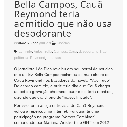
Bella Campos, Cauã
Reymond teria
admitido que não usa
desodorante
22/04/2025
por
@uHost
Notícias
admitido
,
Antes
,
Bella
,
Campos
,
Cauã
,
desodorante
,
Não
,
polêmica
,
Reymond
,
teria
,
usa
O jornalista Léo Dias revelou em seu portal de notícias
que a atriz Bella Campos reclamou do mau cheiro de
Cauã Reymond nos bastidores da novela “Vale Tudo”.
De acordo com ele, a atriz teria dito que Cauã chegou
ao set de gravação cheirando suor e ele teria rebatido,
dizendo que era cheiro de “masculinidade”.
Por isso, uma antiga entrevista de Cauã Reymond
voltou a repercutir na internet. Foi durante uma
participação no programa “Vamos Combinar”,
comandado por Mariana Weickert, no GNT, em 2012,