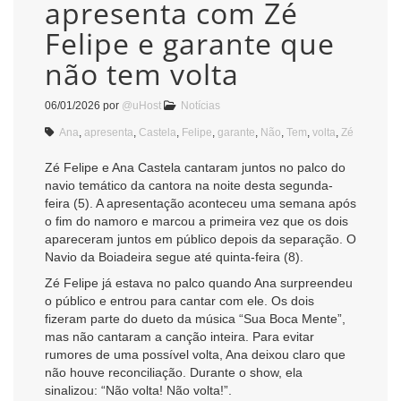
apresenta com Zé
Felipe e garante que
não tem volta
06/01/2026
por
@uHost
Notícias
Ana
,
apresenta
,
Castela
,
Felipe
,
garante
,
Não
,
Tem
,
volta
,
Zé
Zé Felipe e Ana Castela cantaram juntos no palco do
navio temático da cantora na noite desta segunda-
feira (5). A apresentação aconteceu uma semana após
o fim do namoro e marcou a primeira vez que os dois
apareceram juntos em público depois da separação. O
Navio da Boiadeira segue até quinta-feira (8).
Zé Felipe já estava no palco quando Ana surpreendeu
o público e entrou para cantar com ele. Os dois
fizeram parte do dueto da música “Sua Boca Mente”,
mas não cantaram a canção inteira. Para evitar
rumores de uma possível volta, Ana deixou claro que
não houve reconciliação. Durante o show, ela
sinalizou: “Não volta! Não volta!”.