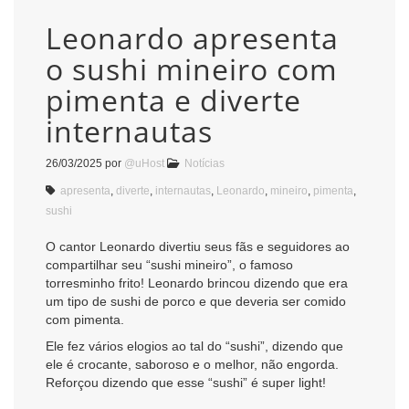
Leonardo apresenta
o sushi mineiro com
pimenta e diverte
internautas
26/03/2025
por
@uHost
Notícias
apresenta
,
diverte
,
internautas
,
Leonardo
,
mineiro
,
pimenta
,
sushi
O cantor Leonardo divertiu seus fãs e seguidores ao
compartilhar seu “sushi mineiro”, o famoso
torresminho frito! Leonardo brincou dizendo que era
um tipo de sushi de porco e que deveria ser comido
com pimenta.
Ele fez vários elogios ao tal do “sushi”, dizendo que
ele é crocante, saboroso e o melhor, não engorda.
Reforçou dizendo que esse “sushi” é super light!