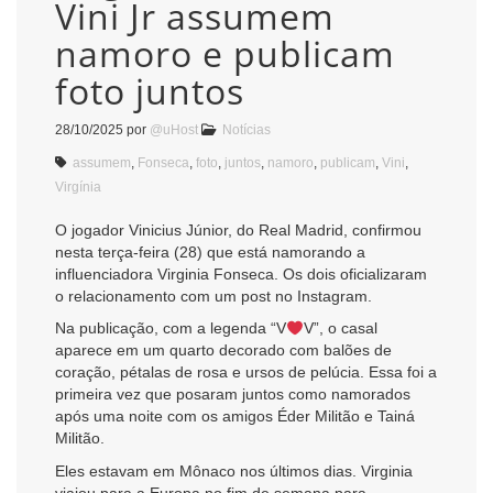
Vini Jr assumem
namoro e publicam
foto juntos
28/10/2025
por
@uHost
Notícias
assumem
,
Fonseca
,
foto
,
juntos
,
namoro
,
publicam
,
Vini
,
Virgínia
O jogador Vinicius Júnior, do Real Madrid, confirmou
nesta terça-feira (28) que está namorando a
influenciadora Virginia Fonseca. Os dois oficializaram
o relacionamento com um post no Instagram.
Na publicação, com a legenda “V
V”, o casal
aparece em um quarto decorado com balões de
coração, pétalas de rosa e ursos de pelúcia. Essa foi a
primeira vez que posaram juntos como namorados
após uma noite com os amigos Éder Militão e Tainá
Militão.
Eles estavam em Mônaco nos últimos dias. Virginia
viajou para a Europa no fim de semana para