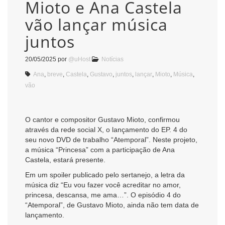
Mioto e Ana Castela
vão lançar música
juntos
20/05/2025
por
@uHost
Notícias
Ana
,
breve
,
Castela
,
Gustavo
,
juntos
,
lançar
,
Mioto
,
Música
,
vão
O cantor e compositor Gustavo Mioto, confirmou
através da rede social X, o lançamento do EP. 4 do
seu novo DVD de trabalho “Atemporal”. Neste projeto,
a música “Princesa” com a participação de Ana
Castela, estará presente.
Em um spoiler publicado pelo sertanejo, a letra da
música diz “Eu vou fazer você acreditar no amor,
princesa, descansa, me ama…”. O episódio 4 do
“Atemporal”, de Gustavo Mioto, ainda não tem data de
lançamento.