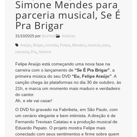
Simone Mendes para
parceria musical, Se É
Pra Brigar
31/10/2025
por
@uHost
Notícias
Araújo
,
Brigar
,
convida
,
Felipe
,
Mendes
,
musical
,
para
,
parceria
,
Pra
,
Simone
Felipe Araújo está começando uma nova fase na
carreira com o lançamento de
“Se É Pra Brigar”
, a
primeira música do seu DVD
“Eu, Felipe Araújo”
. A
canção chega às plataformas no dia 30 de outubro, às
21h, e marca um momento mais maduro e verdadeiro
do cantor.
Ah, e ele vai casar!
O DVD foi gravado na Fabriketa, em São Paulo, com
um cenário elegante e bem intimista. A direção é de
Fernando Trevisan Catatau e a produção musical de
Eduardo Pepato. O projeto mostra Felipe mais
conectado com seus sentimentos e firme sobre quem