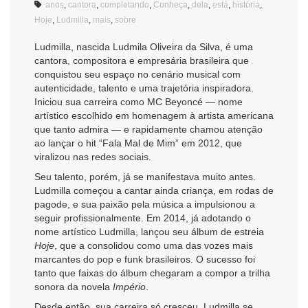
anos
,
cantora
,
completando
,
Conheça
,
dela
,
está
,
história
,
Hoje
,
Ludmilla
,
mais
,
sobre
Ludmilla, nascida Ludmila Oliveira da Silva, é uma
cantora, compositora e empresária brasileira que
conquistou seu espaço no cenário musical com
autenticidade, talento e uma trajetória inspiradora.
Iniciou sua carreira como MC Beyoncé — nome
artístico escolhido em homenagem à artista americana
que tanto admira — e rapidamente chamou atenção
ao lançar o hit “Fala Mal de Mim” em 2012, que
viralizou nas redes sociais.
Seu talento, porém, já se manifestava muito antes.
Ludmilla começou a cantar ainda criança, em rodas de
pagode, e sua paixão pela música a impulsionou a
seguir profissionalmente. Em 2014, já adotando o
nome artístico Ludmilla, lançou seu álbum de estreia
Hoje
, que a consolidou como uma das vozes mais
marcantes do pop e funk brasileiros. O sucesso foi
tanto que faixas do álbum chegaram a compor a trilha
sonora da novela
Império
.
Desde então, sua carreira só cresceu. Ludmilla se