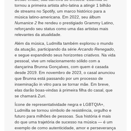
tornou a primeira artista afro-latina a atingir 1 bilhão
de streams no Spotify, um marco histórico para a
música latino-americana. Em 2022, seu álbum
Numanice 2
lhe rendeu o prestigiado Grammy Latino,
reforçando seu status como uma das artistas mais
relevantes da atualidade.
Além da música, Ludmilla também explorou o mundo
da atuação, participando da série
Arcando Renegado
,
e segue expandindo seus horizontes criativos. Na vida
pessoal, vive um relacionamento sólido com a
dançarina Brunna Gonçalves, com quem é casada
desde 2019. Em novembro de 2023, o casal anunciou
que Brunna está passando por um processo de
inseminação in vitro para se tornar mãe. Em breve,
elas darão boas-vindas à primeira filha do casal, que
se chamará Zuri.
Ícone de representatividade negra e LGBTQIA+,
Ludmilla se tornou símbolo de resistência, orgulho e
futuro para milhões de pessoas. Sua história é mais
do que uma trajetória de sucesso na música — é um
exemplo de como autenticidade, amor e perseverança