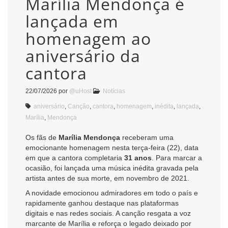
Marília Mendonça é
lançada em
homenagem ao
aniversário da
cantora
22/07/2026
por
@uHost
Notícias
aniversário
,
Canção
,
cantora
,
homenagem
,
inédita
,
lançada
,
Marília
,
Mendonça
Os fãs de
Marília Mendonça
receberam uma
emocionante homenagem nesta terça-feira (22), data
em que a cantora completaria
31 anos
. Para marcar a
ocasião, foi lançada uma música inédita gravada pela
artista antes de sua morte, em novembro de 2021.
A novidade emocionou admiradores em todo o país e
rapidamente ganhou destaque nas plataformas
digitais e nas redes sociais. A canção resgata a voz
marcante de Marília e reforça o legado deixado por