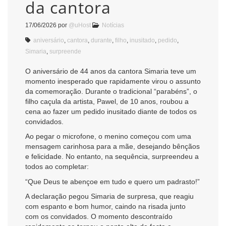
da cantora
17/06/2026
por
@uHost
Notícias
aniversário
,
cantora
,
durante
,
filho
,
inusitado
,
pedido
,
Simaria
,
surpreende
O aniversário de 44 anos da cantora Simaria teve um
momento inesperado que rapidamente virou o assunto
da comemoração. Durante o tradicional “parabéns”, o
filho caçula da artista, Pawel, de 10 anos, roubou a
cena ao fazer um pedido inusitado diante de todos os
convidados.
Ao pegar o microfone, o menino começou com uma
mensagem carinhosa para a mãe, desejando bênçãos
e felicidade. No entanto, na sequência, surpreendeu a
todos ao completar:
“Que Deus te abençoe em tudo e quero um padrasto!”
A declaração pegou Simaria de surpresa, que reagiu
com espanto e bom humor, caindo na risada junto
com os convidados. O momento descontraído