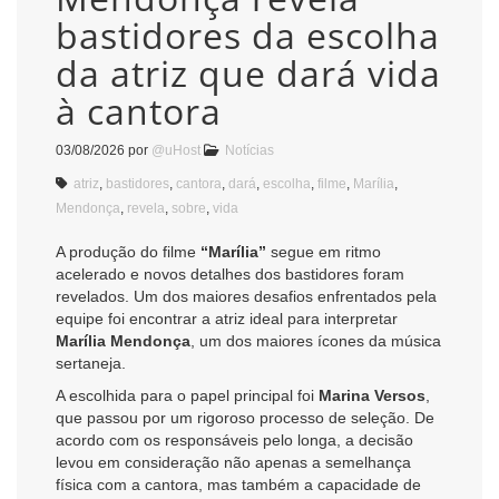
bastidores da escolha
da atriz que dará vida
à cantora
03/08/2026
por
@uHost
Notícias
atriz
,
bastidores
,
cantora
,
dará
,
escolha
,
filme
,
Marília
,
Mendonça
,
revela
,
sobre
,
vida
A produção do filme
“Marília”
segue em ritmo
acelerado e novos detalhes dos bastidores foram
revelados. Um dos maiores desafios enfrentados pela
equipe foi encontrar a atriz ideal para interpretar
Marília Mendonça
, um dos maiores ícones da música
sertaneja.
A escolhida para o papel principal foi
Marina Versos
,
que passou por um rigoroso processo de seleção. De
acordo com os responsáveis pelo longa, a decisão
levou em consideração não apenas a semelhança
física com a cantora, mas também a capacidade de