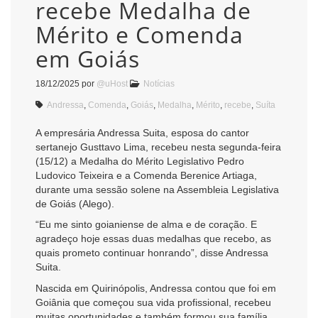
recebe Medalha de
Mérito e Comenda
em Goiás
18/12/2025
por
@uHost
Notícias
Andressa
,
Comenda
,
Goiás
,
Medalha
,
Mérito
,
recebe
,
Suíta
A empresária Andressa Suita, esposa do cantor
sertanejo Gusttavo Lima, recebeu nesta segunda-feira
(15/12) a Medalha do Mérito Legislativo Pedro
Ludovico Teixeira e a Comenda Berenice Artiaga,
durante uma sessão solene na Assembleia Legislativa
de Goiás (Alego).
“Eu me sinto goianiense de alma e de coração. E
agradeço hoje essas duas medalhas que recebo, as
quais prometo continuar honrando”, disse Andressa
Suita.
Nascida em Quirinópolis, Andressa contou que foi em
Goiânia que começou sua vida profissional, recebeu
muitas oportunidades e também formou sua família.