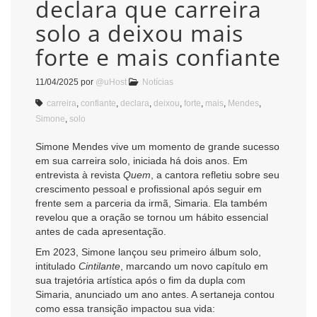
declara que carreira
solo a deixou mais
forte e mais confiante
11/04/2025
por
@uHost
Notícias
carreira
,
confiante
,
declara
,
deixou
,
forte
,
mais
,
Mendes
,
Simone
,
solo
Simone Mendes vive um momento de grande sucesso
em sua carreira solo, iniciada há dois anos. Em
entrevista à revista
Quem
, a cantora refletiu sobre seu
crescimento pessoal e profissional após seguir em
frente sem a parceria da irmã, Simaria. Ela também
revelou que a oração se tornou um hábito essencial
antes de cada apresentação.
Em 2023, Simone lançou seu primeiro álbum solo,
intitulado
Cintilante
, marcando um novo capítulo em
sua trajetória artística após o fim da dupla com
Simaria, anunciado um ano antes. A sertaneja contou
como essa transição impactou sua vida: