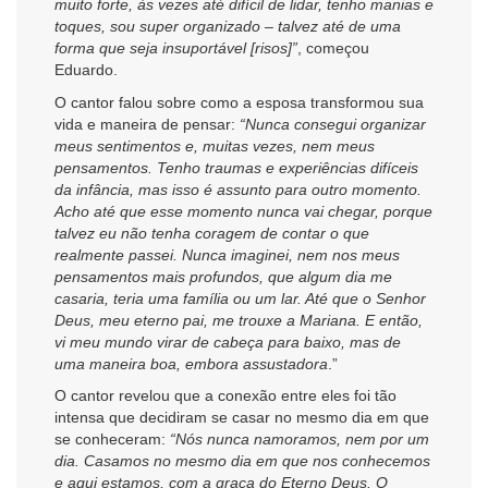
muito forte, às vezes até difícil de lidar, tenho manias e
toques, sou super organizado – talvez até de uma
forma que seja insuportável [risos]”
, começou
Eduardo.
O cantor falou sobre como a esposa transformou sua
vida e maneira de pensar:
“Nunca consegui organizar
meus sentimentos e, muitas vezes, nem meus
pensamentos. Tenho traumas e experiências difíceis
da infância, mas isso é assunto para outro momento.
Acho até que esse momento nunca vai chegar, porque
talvez eu não tenha coragem de contar o que
realmente passei. Nunca imaginei, nem nos meus
pensamentos mais profundos, que algum dia me
casaria, teria uma família ou um lar. Até que o Senhor
Deus, meu eterno pai, me trouxe a Mariana. E então,
vi meu mundo virar de cabeça para baixo, mas de
uma maneira boa, embora assustadora
.”
O cantor revelou que a conexão entre eles foi tão
intensa que decidiram se casar no mesmo dia em que
se conheceram:
“Nós nunca namoramos, nem por um
dia. Casamos no mesmo dia em que nos conhecemos
e aqui estamos, com a graça do Eterno Deus. O