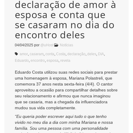
declaração de amor à
esposa e conta que
se casaram no dia do
encontro deles
04/04/2025
por
@uHost
Notícias
amor
,
casaram
,
conta
,
Costa
,
declaração
,
deles
,
DIA
,
Eduardo
,
encontro
,
esposa
,
revela
Eduardo Costa utilizou suas redes sociais para prestar
uma homenagem à esposa, Mariana Polastreli, que
comemora 37 anos nesta sexta-feira (4/4). O cantor
aproveitou a ocasião para compartilhar detalhes sobre
seu relacionamento e afirmou que nunca imaginou
que se casaria, mas a chegada da influenciadora
mudou sua vida completamente.
“Eu queria poder escrever aqui tudo o que tenho
vivido no meu dia a dia com minha Mariana e nossa
família. Sou uma pessoa com uma personalidade