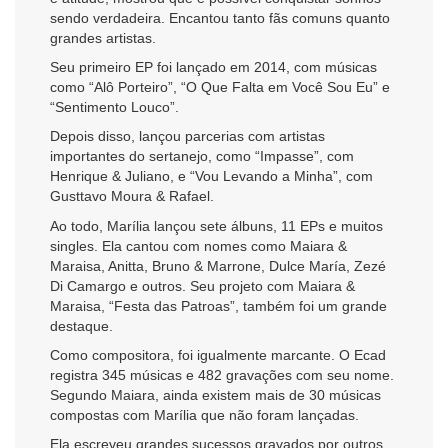
sendo verdadeira. Encantou tanto fãs comuns quanto
grandes artistas.
Seu primeiro EP foi lançado em 2014, com músicas
como “Alô Porteiro”, “O Que Falta em Você Sou Eu” e
“Sentimento Louco”.
Depois disso, lançou parcerias com artistas
importantes do sertanejo, como “Impasse”, com
Henrique & Juliano, e “Vou Levando a Minha”, com
Gusttavo Moura & Rafael.
Ao todo, Marília lançou sete álbuns, 11 EPs e muitos
singles. Ela cantou com nomes como Maiara &
Maraisa, Anitta, Bruno & Marrone, Dulce María, Zezé
Di Camargo e outros. Seu projeto com Maiara &
Maraisa, “Festa das Patroas”, também foi um grande
destaque.
Como compositora, foi igualmente marcante. O Ecad
registra 345 músicas e 482 gravações com seu nome.
Segundo Maiara, ainda existem mais de 30 músicas
compostas com Marília que não foram lançadas.
Ela escreveu grandes sucessos gravados por outros