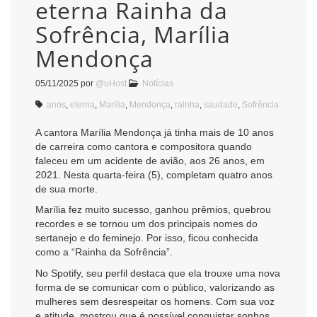
eterna Rainha da
Sofrência, Marília
Mendonça
05/11/2025
por
@uHost
Notícias
anos
,
eterna
,
Marília
,
Mendonça
,
rainha
,
saudade
,
Sofrência
A cantora Marília Mendonça já tinha mais de 10 anos
de carreira como cantora e compositora quando
faleceu em um acidente de avião, aos 26 anos, em
2021. Nesta quarta-feira (5), completam quatro anos
de sua morte.
Marília fez muito sucesso, ganhou prêmios, quebrou
recordes e se tornou um dos principais nomes do
sertanejo e do feminejo. Por isso, ficou conhecida
como a “Rainha da Sofrência”.
No Spotify, seu perfil destaca que ela trouxe uma nova
forma de se comunicar com o público, valorizando as
mulheres sem desrespeitar os homens. Com sua voz
e atitude, mostrou que é possível conquistar sonhos