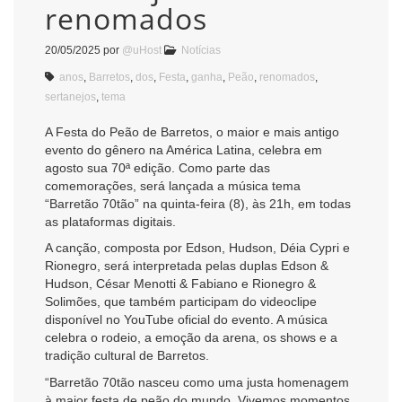
renomados
20/05/2025
por
@uHost
Notícias
anos
,
Barretos
,
dos
,
Festa
,
ganha
,
Peão
,
renomados
,
sertanejos
,
tema
A Festa do Peão de Barretos, o maior e mais antigo
evento do gênero na América Latina, celebra em
agosto sua 70ª edição. Como parte das
comemorações, será lançada a música tema
“Barretão 70tão” na quinta-feira (8), às 21h, em todas
as plataformas digitais.
A canção, composta por Edson, Hudson, Déia Cypri e
Rionegro, será interpretada pelas duplas Edson &
Hudson, César Menotti & Fabiano e Rionegro &
Solimões, que também participam do videoclipe
disponível no YouTube oficial do evento. A música
celebra o rodeio, a emoção da arena, os shows e a
tradição cultural de Barretos.
“Barretão 70tão nasceu como uma justa homenagem
à maior festa de peão do mundo. Vivemos momentos