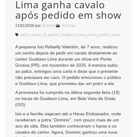
Lima ganha cavalo
após pedido em show
21/01/2026
por
@uHost
Notícias
após
,
cavalo
,
fã
,
ganha
,
Gusttavo
,
Lima
,
mirim
,
pedido
,
show
A pequena Isis Rafaelly Valentim, de 7 anos, realizou
um sonho depois de pedir um cavalo diretamente ao
cantor Gusttavo Lima durante um show em Ponta
Grossa (PR), em novembro de 2025. A menina subiu
ao palco, entregou uma carta e disse que o presente
não precisava ser caro. O pedido emocionou o público
e Gusttavo Lima, que prometeu dar um potro a ela.
A promessa foi cumprida na última segunda-feira (19),
no haras de Gusttavo Lima, em Bela Vista de Goiás
(GO).
Isis e a família viajaram até o Haras Embaixador, onde
receberam a potra “Dominic”, com pouco mais de um
ano de vida. Eles também conheceram o haras e os
cavalos do cantor. Agora, Dominic ganhou uma nova