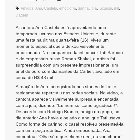
Amigos
,
Ana
,
Castela
,
emociona
,
ganha
,
joia
,
luxuosa
,
mil
,
viagem
A cantora Ana Castela está aproveitando uma
temporada luxuosa nos Estados Unidos e, durante
uma festa na última quarta-feira (16), viveu um
momento especial que a deixou visivelmente
emocionada. Na companhia da influencer Tati Barbieri
e do empresário russo Roman Shakal, a artista foi
surpreendida com um presente impressionante: um
anel de ouro com diamantes da Cartier, avaliado em
cerca de R$ 48 mil.
A reação de Ana foi registrada nos stories de Tati e
rapidamente repercutiu nas redes sociais. No vídeo, a
cantora aparece visivelmente surpresa e encantada
com a joia, dizendo: “Eu nem sei como agradecer!”.
De acordo com Rodrigo Branco, amigo do grupo, no
dia anterior Ana havia elogiado o anel que Tati usava.
Como forma de carinho, o casal resolveu presenteá-la
com uma peça idêntica. Ainda emocionada, Ana
comentou: “Olha só o que ela me deu, eu vou chorar”.