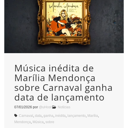
Música inédita de
Marília Mendonça
sobre Carnaval ganha
data de lançamento
07/01/2026
por
@uHost
Notícias
Carnaval
,
data
,
ganha
,
inédita
,
lançamento
,
Marília
,
Mendonça
,
Música
,
sobre