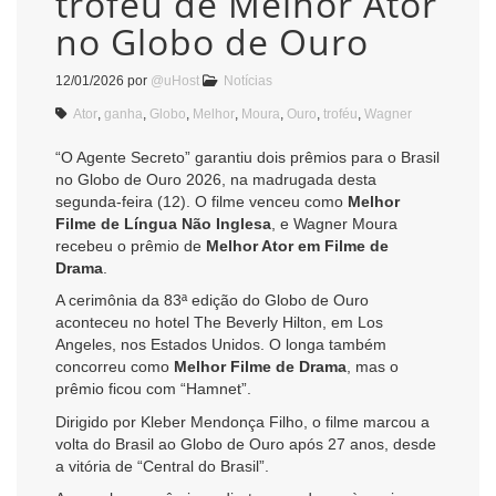
troféu de Melhor Ator
no Globo de Ouro
12/01/2026
por
@uHost
Notícias
Ator
,
ganha
,
Globo
,
Melhor
,
Moura
,
Ouro
,
troféu
,
Wagner
“O Agente Secreto” garantiu dois prêmios para o Brasil
no Globo de Ouro 2026, na madrugada desta
segunda-feira (12). O filme venceu como
Melhor
Filme de Língua Não Inglesa
, e Wagner Moura
recebeu o prêmio de
Melhor Ator em Filme de
Drama
.
A cerimônia da 83ª edição do Globo de Ouro
aconteceu no hotel The Beverly Hilton, em Los
Angeles, nos Estados Unidos. O longa também
concorreu como
Melhor Filme de Drama
, mas o
prêmio ficou com “Hamnet”.
Dirigido por Kleber Mendonça Filho, o filme marcou a
volta do Brasil ao Globo de Ouro após 27 anos, desde
a vitória de “Central do Brasil”.