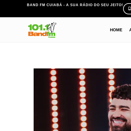
BAND FM CUIABÁ - A SUA RÁDIO DO SEU JEITO!
HOME