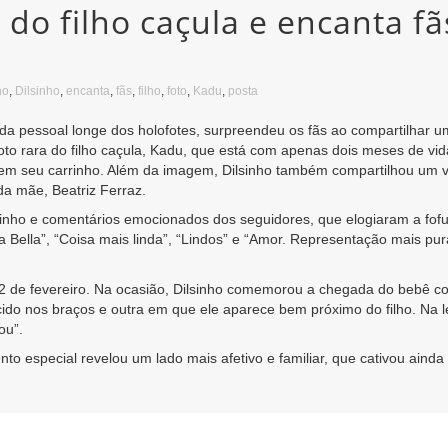
o do filho caçula e encanta 
ho
,
Dilsinho
,
encanta
,
fãs
,
filho
,
foto
,
Kadu
,
posta
ida pessoal longe dos holofotes, surpreendeu os fãs ao compartilhar 
foto rara do filho caçula, Kadu, que está com apenas dois meses de vid
m seu carrinho. Além da imagem, Dilsinho também compartilhou um víde
da mãe, Beatriz Ferraz.
inho e comentários emocionados dos seguidores, que elogiaram a fofu
 Bella”, “Coisa mais linda”, “Lindos” e “Amor. Representação mais pu
a 2 de fevereiro. Na ocasião, Dilsinho comemorou a chegada do bebê 
ido nos braços e outra em que ele aparece bem próximo do filho. Na l
ou”.
nto especial revelou um lado mais afetivo e familiar, que cativou aind