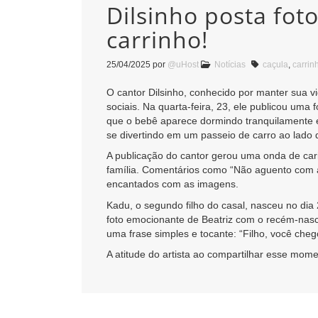
Dilsinho posta fot
carrinho!
25/04/2025
por
@uHost
Notícias
caçula
,
carrin
O cantor Dilsinho, conhecido por manter sua v
sociais. Na quarta-feira, 23, ele publicou uma 
que o bebê aparece dormindo tranquilamente e
se divertindo em um passeio de carro ao lado 
A publicação do cantor gerou uma onda de car
família. Comentários como “Não aguento com a
encantados com as imagens.
Kadu, o segundo filho do casal, nasceu no di
foto emocionante de Beatriz com o recém-nasc
uma frase simples e tocante: “Filho, você cheg
A atitude do artista ao compartilhar esse mome