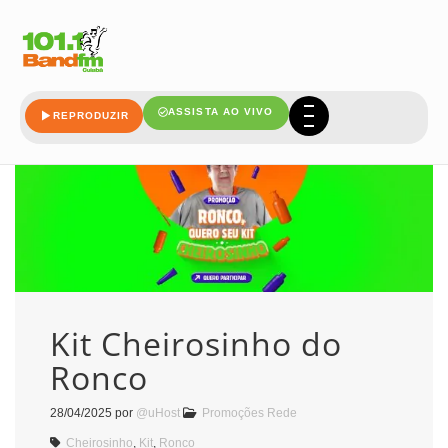
kit
ASSISTA AO VIVO
REPRODUZIR
Kit Cheirosinho do
Ronco
28/04/2025
por
@uHost
Promoções Rede
Cheirosinho
,
Kit
,
Ronco