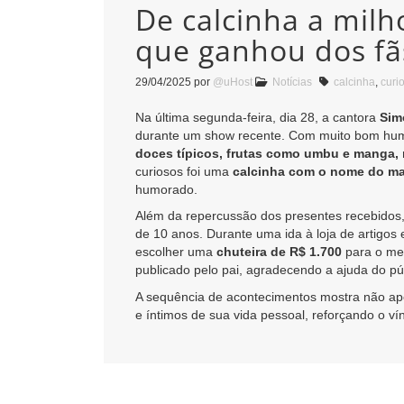
De calcinha a mil
que ganhou dos fã
29/04/2025
por
@uHost
Notícias
calcinha
,
curi
Na última segunda-feira, dia 28, a cantora
Sim
durante um show recente. Com muito bom humor,
doces típicos, frutas como umbu e manga, 
curiosos foi uma
calcinha com o nome do mar
humorado.
Além da repercussão dos presentes recebidos,
de 10 anos. Durante uma ida à loja de artigos
escolher uma
chuteira de R$ 1.700
para o men
publicado pelo pai, agradecendo a ajuda do pú
A sequência de acontecimentos mostra não ap
e íntimos de sua vida pessoal, reforçando o v