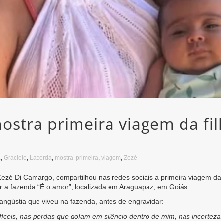
ostra primeira viagem da fi
a
,
Graciele
,
Lacerda
,
mostra
,
primeira
,
viagem
,
Zezé
 Zezé Di Camargo, compartilhou nas redes sociais a primeira viagem d
r a fazenda “É o amor”, localizada em Araguapaz, em Goiás.
angústia que viveu na fazenda, antes de engravidar:
fíceis, nas perdas que doíam em silêncio dentro de mim, nas incertez