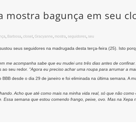
 mostra bagunça em seu clo
nça
,
Barbosa
,
closet
,
Gracyanne
,
mostra
,
seguidores
,
seu
sustou seus seguidores na madrugada desta terça-feira (25). Isto por
em me acompanha sabe que eu mudei uns três dias antes de confinar
 ao seu redor.
“Agora eu preciso achar uma roupa para arrumar a mal
 BBB desde o dia 29 de janeiro e foi eliminada na última semana. A 
hando. Acho que até como mais na minha vida real, só que não como ól
rne. Essa semana que estou comendo frango, peixe, ovo. Mas na Xepa 