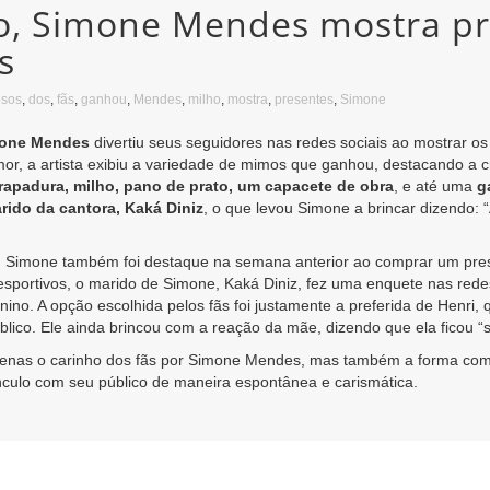
ho, Simone Mendes mostra pr
s
osos
,
dos
,
fãs
,
ganhou
,
Mendes
,
milho
,
mostra
,
presentes
,
Simone
one Mendes
divertiu seus seguidores nas redes sociais ao mostrar os
 a artista exibiu a variedade de mimos que ganhou, destacando a cri
rapadura, milho, pano de prato, um capacete de obra
, e até uma
g
ido da cantora, Kaká Diniz
, o que levou Simone a brincar dizendo:
 Simone também foi destaque na semana anterior ao comprar um prese
 esportivos, o marido de Simone, Kaká Diniz, fez uma enquete nas red
ino. A opção escolhida pelos fãs foi justamente a preferida de Hen
blico. Ele ainda brincou com a reação da mãe, dizendo que ela ficou “
enas o carinho dos fãs por Simone Mendes, mas também a forma como
ínculo com seu público de maneira espontânea e carismática.