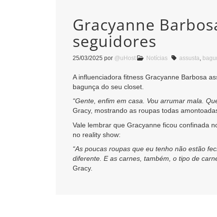
Gracyanne Barbosa
seguidores
25/03/2025
por
@uHost
Notícias
assusta
,
bagu
A influenciadora fitness Gracyanne Barbosa as
bagunça do seu closet.
“Gente, enfim em casa. Vou arrumar mala. Qu
Gracy, mostrando as roupas todas amontoadas
Vale lembrar que Gracyanne ficou confinada no
no reality show:
“As poucas roupas que eu tenho não estão fec
diferente. E as carnes, também, o tipo de ca
Gracy.