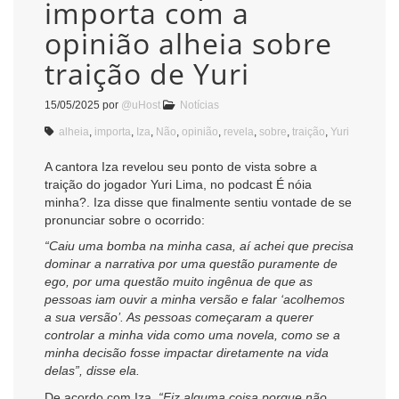
importa com a
opinião alheia sobre
traição de Yuri
15/05/2025
por
@uHost
Notícias
alheia
,
importa
,
Iza
,
Não
,
opinião
,
revela
,
sobre
,
traição
,
Yuri
A cantora Iza revelou seu ponto de vista sobre a
traição do jogador Yuri Lima, no podcast É nóia
minha?. Iza disse que finalmente sentiu vontade de se
pronunciar sobre o ocorrido:
“Caiu uma bomba na minha casa, aí achei que precisa
dominar a narrativa por uma questão puramente de
ego, por uma questão muito ingênua de que as
pessoas iam ouvir a minha versão e falar ‘acolhemos
a sua versão’. As pessoas começaram a querer
controlar a minha vida como uma novela, como se a
minha decisão fosse impactar diretamente na vida
delas”, disse ela.
De acordo com Iza,
“Fiz alguma coisa porque não