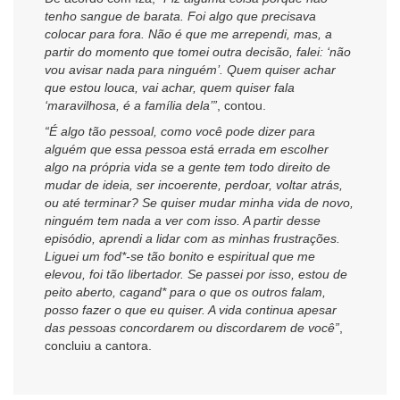
tenho sangue de barata. Foi algo que precisava
colocar para fora. Não é que me arrependi, mas, a
partir do momento que tomei outra decisão, falei: ‘não
vou avisar nada para ninguém’. Quem quiser achar
que estou louca, vai achar, quem quiser fala
‘maravilhosa, é a família dela’”
, contou.
“É algo tão pessoal, como você pode dizer para
alguém que essa pessoa está errada em escolher
algo na própria vida se a gente tem todo direito de
mudar de ideia, ser incoerente, perdoar, voltar atrás,
ou até terminar? Se quiser mudar minha vida de novo,
ninguém tem nada a ver com isso. A partir desse
episódio, aprendi a lidar com as minhas frustrações.
Liguei um fod*-se tão bonito e espiritual que me
elevou, foi tão libertador. Se passei por isso, estou de
peito aberto, cagand* para o que os outros falam,
posso fazer o que eu quiser. A vida continua apesar
das pessoas concordarem ou discordarem de você”
,
concluiu a cantora.