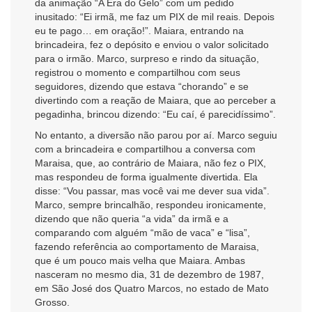
da animação “A Era do Gelo” com um pedido
inusitado: “Ei irmã, me faz um PIX de mil reais. Depois
eu te pago… em oração!”. Maiara, entrando na
brincadeira, fez o depósito e enviou o valor solicitado
para o irmão. Marco, surpreso e rindo da situação,
registrou o momento e compartilhou com seus
seguidores, dizendo que estava “chorando” e se
divertindo com a reação de Maiara, que ao perceber a
pegadinha, brincou dizendo: “Eu caí, é parecidíssimo”.
No entanto, a diversão não parou por aí. Marco seguiu
com a brincadeira e compartilhou a conversa com
Maraisa, que, ao contrário de Maiara, não fez o PIX,
mas respondeu de forma igualmente divertida. Ela
disse: “Vou passar, mas você vai me dever sua vida”.
Marco, sempre brincalhão, respondeu ironicamente,
dizendo que não queria “a vida” da irmã e a
comparando com alguém “mão de vaca” e “lisa”,
fazendo referência ao comportamento de Maraisa,
que é um pouco mais velha que Maiara. Ambas
nasceram no mesmo dia, 31 de dezembro de 1987,
em São José dos Quatro Marcos, no estado de Mato
Grosso.