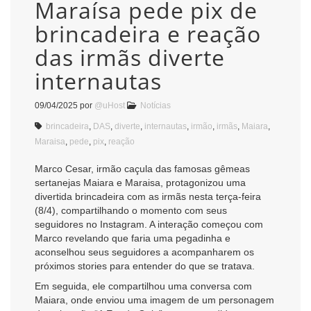
Maraísa pede pix de
brincadeira e reação
das irmãs diverte
internautas
09/04/2025
por
@uHost
Notícias
brincadeira
,
DAS
,
diverte
,
internautas
,
irmão
,
irmãs
,
Maiara
,
Maraisa
,
pede
,
pix
,
reação
Marco Cesar, irmão caçula das famosas gêmeas
sertanejas Maiara e Maraisa, protagonizou uma
divertida brincadeira com as irmãs nesta terça-feira
(8/4), compartilhando o momento com seus
seguidores no Instagram. A interação começou com
Marco revelando que faria uma pegadinha e
aconselhou seus seguidores a acompanharem os
próximos stories para entender do que se tratava.
Em seguida, ele compartilhou uma conversa com
Maiara, onde enviou uma imagem de um personagem