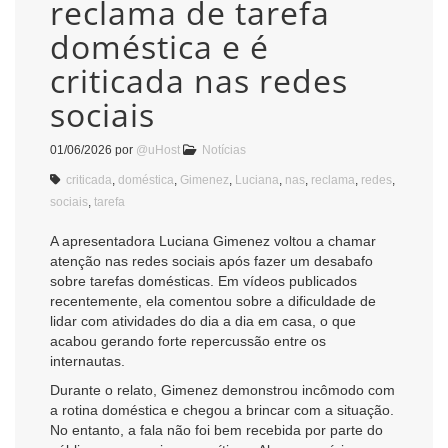
reclama de tarefa
doméstica e é
criticada nas redes
sociais
01/06/2026
por
@uHost
Notícias
criticada
,
doméstica
,
Gimenez
,
Luciana
,
nas
,
reclama
,
redes
,
sociais
,
tarefa
A apresentadora Luciana Gimenez voltou a chamar
atenção nas redes sociais após fazer um desabafo
sobre tarefas domésticas. Em vídeos publicados
recentemente, ela comentou sobre a dificuldade de
lidar com atividades do dia a dia em casa, o que
acabou gerando forte repercussão entre os
internautas.
Durante o relato, Gimenez demonstrou incômodo com
a rotina doméstica e chegou a brincar com a situação.
No entanto, a fala não foi bem recebida por parte do