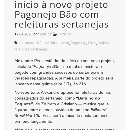
início à novo projeto
Pagonejo Bão com
releituras sertanejas
17/04/2025
por
@uHost
Notícias
Alexandre
,
Bão
,
dá
,
início
,
novo
,
Pagonejo
,
Pires
,
projeto
,
releituras
,
sertanejas
Alexandre Pires está dando início ao seu novo projeto,
intitulado
“Pagonejo Bão”
, no qual ele mistura o
pagode com grandes sucessos do sertanejo em
versões repaginadas. A primeira parte do projeto será
lançada nesta quinta-feira (17), às 21h.
No repertório, Alexandre apresenta releituras de hits
consagrados do sertanejo, como
“Barulho do
Foguete”
, de Zé Neto e Cristiano — música que já
figurou entre as mais ouvidas do país no
Billboard
Brasil Hot 100
. Essa será a faixa de destaque neste
primeiro lançamento.
Além dela, o cantor também interpreta sucessos como