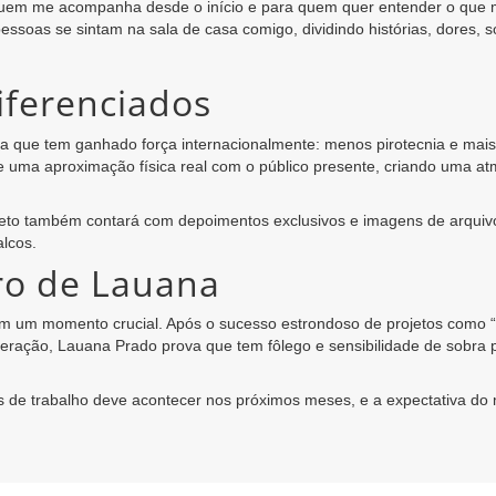
quem me acompanha desde o início e para quem quer entender o que m
pessoas se sintam na sala de casa comigo, dividindo histórias, dores, 
diferenciados
 que tem ganhado força internacionalmente: menos pirotecnia e mais c
 e uma aproximação física real com o público presente, criando uma a
ojeto também contará com depoimentos exclusivos e imagens de arquiv
alcos.
o de Lauana
m um momento crucial. Após o sucesso estrondoso de projetos como “R
 geração, Lauana Prado prova que tem fôlego e sensibilidade de sobra
 de trabalho deve acontecer nos próximos meses, e a expectativa do 