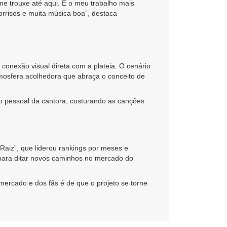
e trouxe até aqui. É o meu trabalho mais
sorrisos e muita música boa”, destaca
onexão visual direta com a plateia. O cenário
tmosfera acolhedora que abraça o conceito de
o pessoal da cantora, costurando as canções
aiz”, que liderou rankings por meses e
 para ditar novos caminhos no mercado do
mercado e dos fãs é de que o projeto se torne