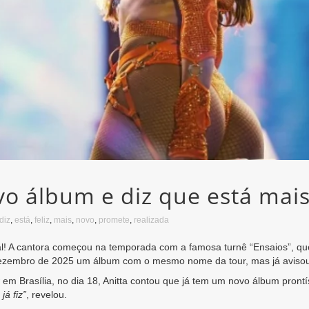
o álbum e diz que está mais 
diz
,
está
,
feliz
,
mais
,
novo
,
promete
,
realizada
al! A cantora começou na temporada com a famosa turnê “Ensaios”, qu
 dezembro de 2025 um álbum com o mesmo nome da tour, mas já avisou
em Brasília, no dia 18, Anitta contou que já tem um novo álbum pront
á fiz”
, revelou.