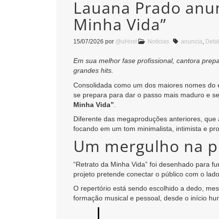
Lauana Prado anun
Minha Vida”
15/07/2026
por
@uHost
Notícias
anuncia
,
Deta
Em sua melhor fase profissional, cantora pre
grandes hits.
Consolidada como um dos maiores nomes do ec
se prepara para dar o passo mais maduro e sen
Minha Vida”
.
Diferente das megaproduções anteriores, que 
focando em um tom minimalista, intimista e pr
Um mergulho na pr
“Retrato da Minha Vida” foi desenhado para f
projeto pretende conectar o público com o lado
O repertório está sendo escolhido a dedo, me
formação musical e pessoal, desde o início hu