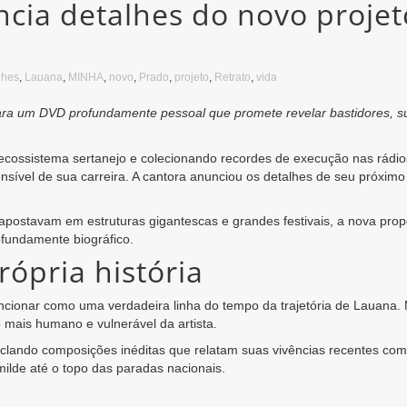
cia detalhes do novo projet
lhes
,
Lauana
,
MINHA
,
novo
,
Prado
,
projeto
,
Retrato
,
vida
para um DVD profundamente pessoal que promete revelar bastidores, s
ossistema sertanejo e colecionando recordes de execução nas rádio
sível de sua carreira. A cantora anunciou os detalhes de seu próximo
apostavam em estruturas gigantescas e grandes festivais, a nova pro
ofundamente biográfico.
ópria história
uncionar como uma verdadeira linha do tempo da trajetória de Lauan
 mais humano e vulnerável da artista.
sclando composições inéditas que relatam suas vivências recentes co
milde até o topo das paradas nacionais.