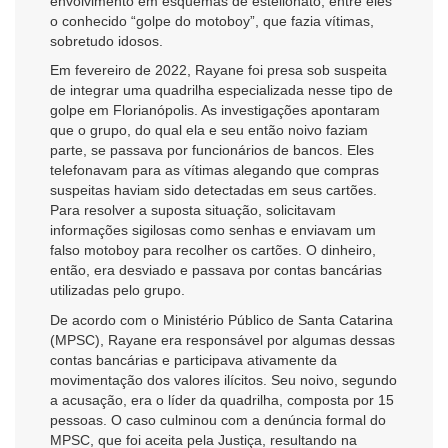
envolvimento em esquemas de estelionato, entre eles
o conhecido “golpe do motoboy”, que fazia vítimas,
sobretudo idosos.
Em fevereiro de 2022, Rayane foi presa sob suspeita
de integrar uma quadrilha especializada nesse tipo de
golpe em Florianópolis. As investigações apontaram
que o grupo, do qual ela e seu então noivo faziam
parte, se passava por funcionários de bancos. Eles
telefonavam para as vítimas alegando que compras
suspeitas haviam sido detectadas em seus cartões.
Para resolver a suposta situação, solicitavam
informações sigilosas como senhas e enviavam um
falso motoboy para recolher os cartões. O dinheiro,
então, era desviado e passava por contas bancárias
utilizadas pelo grupo.
De acordo com o Ministério Público de Santa Catarina
(MPSC), Rayane era responsável por algumas dessas
contas bancárias e participava ativamente da
movimentação dos valores ilícitos. Seu noivo, segundo
a acusação, era o líder da quadrilha, composta por 15
pessoas. O caso culminou com a denúncia formal do
MPSC, que foi aceita pela Justiça, resultando na