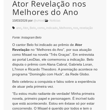
Ator Revelação nos
Melhores do Ano
10/03/2026
por
@uHost
Notícias
ano
,
Ator
,
Belo
,
como
,
indicado
,
Melhores
,
nos
,
revelação
Fonte: Instagram Belo
O cantor Belo foi indicado ao prêmio de
Ator
Revelação
no “Melhores do Ano”, por sua atuação
como Misael na novela “Três Graças”. Em entrevista
ao portal LeoDias, ele comemorou a indicação. Belo
disputa o prêmio com Alana Cabral, Gabriela Loran,
L7nnon e Ricardo Theodoro. A premiação acontece no
programa “Domingão com Huck”, da Rede Globo.
Belo celebrou a conquista e falou sobre a experiência
de atuar pela primeira vez.
“Eu estou muito radiante de verdade! Minha primeira
novela, primeiro papel e personagem. É incrível tudo
que está acontecendo. Estou em êxtase só por estar
concorrendo. O Misael é querido por todos e tem o