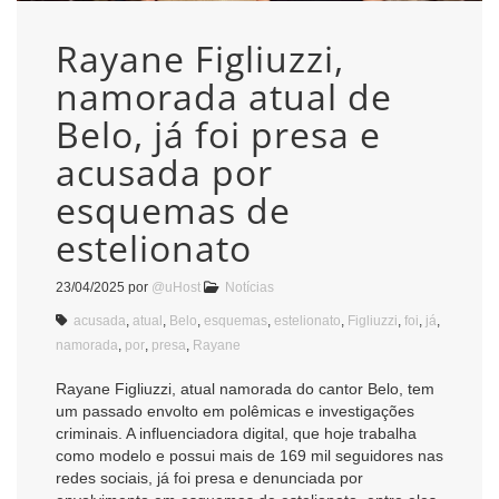
Rayane Figliuzzi,
namorada atual de
Belo, já foi presa e
acusada por
esquemas de
estelionato
23/04/2025
por
@uHost
Notícias
acusada
,
atual
,
Belo
,
esquemas
,
estelionato
,
Figliuzzi
,
foi
,
já
,
namorada
,
por
,
presa
,
Rayane
Rayane Figliuzzi, atual namorada do cantor Belo, tem
um passado envolto em polêmicas e investigações
criminais. A influenciadora digital, que hoje trabalha
como modelo e possui mais de 169 mil seguidores nas
redes sociais, já foi presa e denunciada por