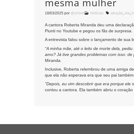
mesma mulher
18/03/2025
por
@uHost
Notícias
atração
,
ela
,
m
A cantora Roberta Miranda deu uma declaração 
Piunti no Youtube e pegou os fãs de surpresa.
A entrevista falou sobre o lançamento de sua b
“A minha mãe, até o leito de morte dela, pedi
amo? Já tive grandes problemas com isso: de
Miranda.
Inclusive, Roberta relembrou de uma amiga de
que ela não esperava era que seu pai também
“Depois, eu vim descobrir que era porque ele 
contou a cantora. Ela também abriu o coração 