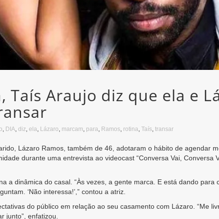
, Taís Araujo diz que ela e 
ransar
o
,
DIA
,
diz
,
ela
,
Lázaro
,
marcam
,
para
,
Ramos
,
rotina
,
Taís
,
transar
 marido, Lázaro Ramos, também de 46, adotaram o hábito de agendar m
timidade durante uma entrevista ao videocast “Conversa Vai, Conversa 
na a dinâmica do casal. “Às vezes, a gente marca. E está dando para cu
guntam. ‘Não interessa!’,” contou a atriz.
tativas do público em relação ao seu casamento com Lázaro. “Me livro
 junto”, enfatizou.