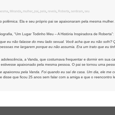
esma
,
Miranda
,
mulher
,
pai
,
pela
,
revela
,
Roberta
,
sentiram
,
seu
polêmica: Ela e seu próprio pai se apaixonaram pela mesma mulher. A
iografia, “Um Lugar Todinho Meu – A História Inspiradora de Roberta”:
u que eu não falasse do meu lado sexual. Você acha que eu não sofri?
 pessoas me largarem porque eu não assumia. Era um trato que eu ti
 adolescência, a Vanda, que costumava frequentar e dormir em sua c
 estivesse apaixonado pela mesma pessoa. O pai se tornou uma pesso
se apaixonou pela Vanda. Foi quando eu saí de casa. Um dia, ele me c
e disse que ficou 25 anos sem falar com a amiga e que o reencontro 