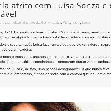
la atrito com Luísa Sonza e
dável
a
,
desagradável
,
dizendo
,
ela
,
Gustavo
,
Luísa
,
Mioto
,
revela
,
Sonza
u
, do SBT, o cantor sertanejo Gustavo Mioto, de 28 anos, revelou que
ionado se algum famoso já havia sido desagradável com ele, Gustavo n
ois discutiram após Luísa fazer uma piada que ele considerou inapro
 tipo de brincadeira.
-boca e trocas de alfinetadas entre os dois. O cantor afirmou que a o
lado, já que episódios semelhantes aconteceram outras vezes, embora
ar se Luísa é, de fato, uma pessoa desagradável, já que nunca teve 
com alguém famoso, é esse episódio com a cantora que lhe vem à me