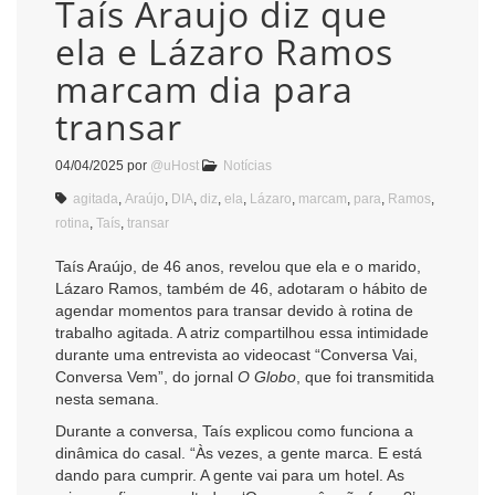
Taís Araujo diz que
ela e Lázaro Ramos
marcam dia para
transar
04/04/2025
por
@uHost
Notícias
agitada
,
Araújo
,
DIA
,
diz
,
ela
,
Lázaro
,
marcam
,
para
,
Ramos
,
rotina
,
Taís
,
transar
Taís Araújo, de 46 anos, revelou que ela e o marido,
Lázaro Ramos, também de 46, adotaram o hábito de
agendar momentos para transar devido à rotina de
trabalho agitada. A atriz compartilhou essa intimidade
durante uma entrevista ao videocast “Conversa Vai,
Conversa Vem”, do jornal
O Globo
, que foi transmitida
nesta semana.
Durante a conversa, Taís explicou como funciona a
dinâmica do casal. “Às vezes, a gente marca. E está
dando para cumprir. A gente vai para um hotel. As