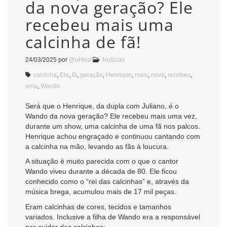
da nova geração? Ele
recebeu mais uma
calcinha de fã!
24/03/2025
por
@uHost
Notícias
calcinha
,
Ele
,
fã
,
geração
,
Henrique
,
mais
,
nova
,
recebeu
,
uma
,
Wando
Será que o Henrique, da dupla com Juliano, é o
Wando da nova geração? Ele recebeu mais uma vez,
durante um show, uma calcinha de uma fã nos palcos.
Henrique achou engraçado e continuou cantando com
a calcinha na mão, levando as fãs à loucura.
A situação é muito parecida com o que o cantor
Wando viveu durante a década de 80. Ele ficou
conhecido como o “rei das calcinhas” e, através da
música brega, acumulou mais de 17 mil peças.
Eram calcinhas de cores, tecidos e tamanhos
variados. Inclusive a filha de Wando era a responsável
por cuidar das calcinhas: