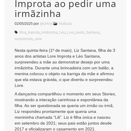
Improta ao pedir uma
irmãzinha
02/05/2025
por
@uHost
Notícias
filha
,
Improta
,
irmãzinha
,
Léo
,
Lore
,
pedir
,
Santana
,
surpreende
,
uma
Nesta quinta-feira (1º de maio), Liz Santana, filha de 3
anos dos artistas Lore Improta e Léo Santana,
surpreendeu a mãe ao demonstrar desejo por uma
irmãzinha. Durante uma brincadeira com um balão, a
menina colocou o objeto na barriga da mãe e afirmou
que ela estava grávida, o que divertiu e surpreendeu
Lore.
A dançarina compartilhou o momento em seus Stories,
mostrando a interação carinhosa e espontânea da
filha. Ao ser questionada se queria um irmão ou irmã,
Liz respondeu prontamente que queria uma
menininha chamada “Lili”. Liz é filha única e nasceu
em setembro de 2021; seus pais estão juntos desde
2017 e oficializaram o casamento em 2021.