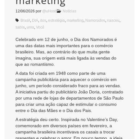
marketing
12/06/2026
por
@uHost
Notícias
Brasil
,
DIA
,
dos
,
estratégia
,
marketing
,
Namorados
,
nasceu
,
sabia
,
uma
,
Você
Celebrado em 12 de junho, o Dia dos Namorados é
uma das datas mais importantes para o comércio
brasileiro. Mas, ao contrário do que muita gente
imagina, sua origem está mais ligada às vendas do
que ao romantismo.
A data foi criada em 1948 como parte de uma
campanha publicitária para aquecer o comércio em
junho, um período considerado fraco para as vendas.
A iniciativa partiu do publicitário João Doria, contratado
por uma rede de lojas de departamentos de São Paulo
para criar uma ação capaz de estimular o consumo
entre o Dia das Mães e o Dia dos Pais.
A estratégia deu certo. Inspirada no Valentine’s Day,
comemorado em diversos países em fevereiro, a
campanha brasileira incentivava os casais a trocar
presentes e celebrar o amor. Em pouco tempo, a ideia