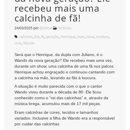
recebeu mais uma
calcinha de fã!
24/03/2025
por
@uHost
Notícias
calcinha
,
Ele
,
fã
,
geração
,
Henrique
,
mais
,
nova
,
recebeu
,
uma
,
Wando
Será que o Henrique, da dupla com Juliano, é o
Wando da nova geração? Ele recebeu mais uma vez,
durante um show, uma calcinha de uma fã nos palcos.
Henrique achou engraçado e continuou cantando com
a calcinha na mão, levando as fãs à loucura.
A situação é muito parecida com o que o cantor
Wando viveu durante a década de 80. Ele ficou
conhecido como o “rei das calcinhas” e, através da
música brega, acumulou mais de 17 mil peças.
Eram calcinhas de cores, tecidos e tamanhos
variados. Inclusive a filha de Wando era a responsável
por cuidar das calcinhas: