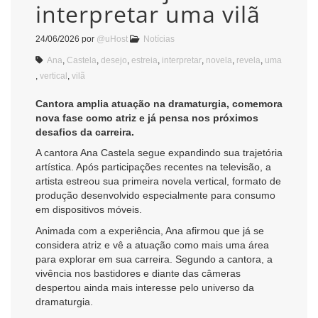
interpretar uma vilã
24/06/2026
por
@uHost
Notícias
Ana
,
Castela
,
desejo
,
estreia
,
interpretar
,
novela
,
revela
,
uma
,
vertical
,
vilã
Cantora amplia atuação na dramaturgia, comemora
nova fase como atriz e já pensa nos próximos
desafios da carreira.
A cantora
Ana Castela
segue expandindo sua trajetória
artística. Após participações recentes na televisão, a
artista estreou sua primeira novela vertical, formato de
produção desenvolvido especialmente para consumo
em dispositivos móveis.
Animada com a experiência, Ana afirmou que já se
considera atriz e vê a atuação como mais uma área
para explorar em sua carreira. Segundo a cantora, a
vivência nos bastidores e diante das câmeras
despertou ainda mais interesse pelo universo da
dramaturgia.