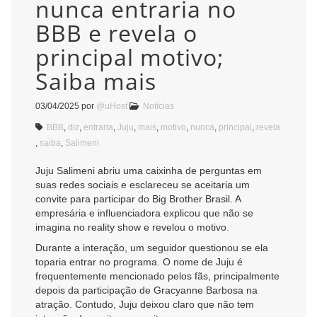
nunca entraria no
BBB e revela o
principal motivo;
Saiba mais
03/04/2025
por
@uHost
Notícias
BBB
,
diz
,
entraria
,
Juju
,
mais
,
motivo
,
nunca
,
principal
,
revela
,
saiba
,
Salimeni
Juju Salimeni abriu uma caixinha de perguntas em
suas redes sociais e esclareceu se aceitaria um
convite para participar do Big Brother Brasil. A
empresária e influenciadora explicou que não se
imagina no reality show e revelou o motivo.
Durante a interação, um seguidor questionou se ela
toparia entrar no programa. O nome de Juju é
frequentemente mencionado pelos fãs, principalmente
depois da participação de Gracyanne Barbosa na
atração. Contudo, Juju deixou claro que não tem