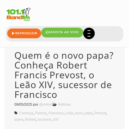
leao
ASSISTA AO VIVO
REPRODUZIR
Quem é o novo papa?
Conheça Robert
Francis Prevost, o
Leão XIV, sucessor de
Francisco
09/05/2025
por
@uHost
Notícias
Conheça
,
Francis
,
Francisco
,
Leão
,
novo
,
papa
,
Prevost
,
quem
,
Robert
,
sucessor
,
XIV