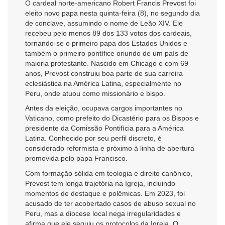
O cardeal norte-americano Robert Francis Prevost foi
eleito novo papa nesta quinta-feira (8), no segundo dia
de conclave, assumindo o nome de Leão XIV. Ele
recebeu pelo menos 89 dos 133 votos dos cardeais,
tornando-se o primeiro papa dos Estados Unidos e
também o primeiro pontífice oriundo de um país de
maioria protestante. Nascido em Chicago e com 69
anos, Prevost construiu boa parte de sua carreira
eclesiástica na América Latina, especialmente no
Peru, onde atuou como missionário e bispo.
Antes da eleição, ocupava cargos importantes no
Vaticano, como prefeito do Dicastério para os Bispos e
presidente da Comissão Pontifícia para a América
Latina. Conhecido por seu perfil discreto, é
considerado reformista e próximo à linha de abertura
promovida pelo papa Francisco.
Com formação sólida em teologia e direito canônico,
Prevost tem longa trajetória na Igreja, incluindo
momentos de destaque e polêmicas. Em 2023, foi
acusado de ter acobertado casos de abuso sexual no
Peru, mas a diocese local nega irregularidades e
afirma que ele seguiu os protocolos da Igreja. O