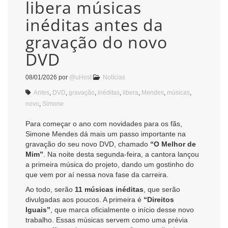
libera músicas
inéditas antes da
gravação do novo
DVD
08/01/2026
por
@uHost
Notícias
Antes
,
DVD
,
gravação
,
inéditas
,
libera
,
Mendes
,
músicas
,
novo
,
Simone
Para começar o ano com novidades para os fãs,
Simone Mendes dá mais um passo importante na
gravação do seu novo DVD, chamado
“O Melhor de
Mim”
. Na noite desta segunda-feira, a cantora lançou
a primeira música do projeto, dando um gostinho do
que vem por aí nessa nova fase da carreira.
Ao todo, serão
11 músicas inéditas
, que serão
divulgadas aos poucos. A primeira é
“Direitos
Iguais”
, que marca oficialmente o início desse novo
trabalho. Essas músicas servem como uma prévia