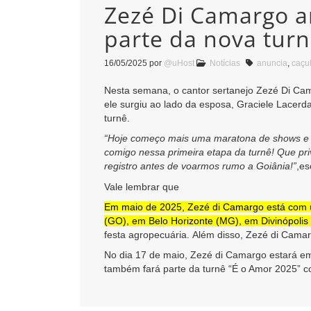
Zezé Di Camargo an
parte da nova tur
16/05/2025
por
@uHost
Notícias
anuncia
,
caçu
Nesta semana, o cantor sertanejo Zezé Di Cam
ele surgiu ao lado da esposa, Graciele Lacerd
turnê.
“Hoje começo mais uma maratona de shows e só
comigo nessa primeira etapa da turnê! Que pri
registro antes de voarmos rumo a Goiânia!”
,es
Vale lembrar que
Em maio de 2025, Zezé di Camargo está com 
(GO), em Belo Horizonte (MG), em Divinópolis
festa agropecuária.
Além disso, Zezé di Cama
No dia 17 de maio, Zezé di Camargo estará e
também fará parte da turnê “É o Amor 2025” 