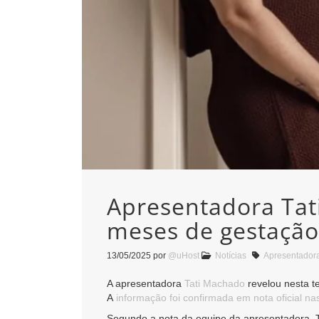
Apresentadora Tat
meses de gestação
13/05/2025
por
@uHost
Notícias
Apresentador
A apresentadora
Tati Machado
revelou nesta t
A
informação foi confirmada em nota oficial na
Segundo a nota da equipe da apresentadora, T