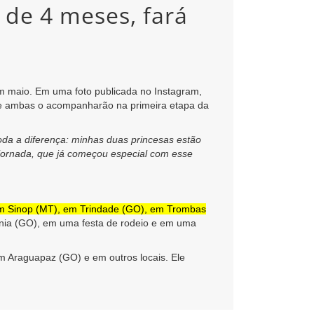
 de 4 meses, fará
m maio. Em uma foto publicada no Instagram,
 que ambas o acompanharão na primeira etapa da
da a diferença: minhas duas princesas estão
 jornada, que já começou especial com esse
em Sinop (MT), em Trindade (GO), em Trombas
nia (GO), em uma festa de rodeio e em uma
m Araguapaz (GO) e em outros locais.
Ele