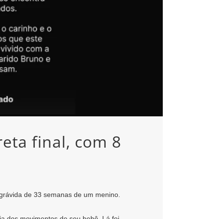
ta final, com 8
a grávida de 33 semanas de um menino.
ia dos movimentos de seu bebê. Lá foi