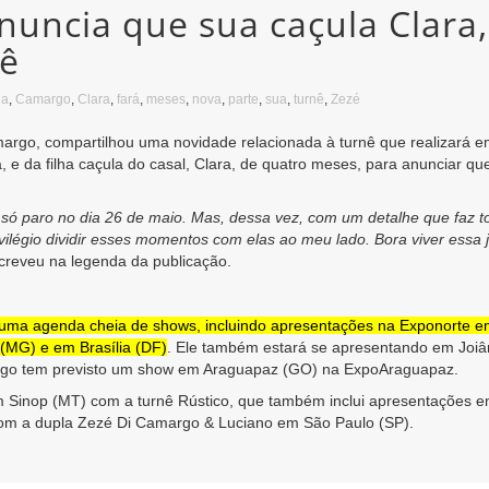
uncia que sua caçula Clara,
nê
la
,
Camargo
,
Clara
,
fará
,
meses
,
nova
,
parte
,
sua
,
turnê
,
Zezé
argo, compartilhou uma novidade relacionada à turnê que realizará e
a, e da filha caçula do casal, Clara, de quatro meses, para anunciar
 paro no dia 26 de maio. Mas, dessa vez, com um detalhe que faz to
vilégio dividir esses momentos com elas ao meu lado. Bora viver essa
creveu na legenda da publicação.
uma agenda cheia de shows, incluindo apresentações na Exponorte 
 (MG) e em Brasília (DF)
.
Ele também estará se apresentando em Joiâ
rgo tem previsto um show em Araguapaz (GO) na ExpoAraguapaz.
m Sinop (MT) com a turnê Rústico, que também inclui apresentações e
com a dupla Zezé Di Camargo & Luciano em São Paulo (SP).