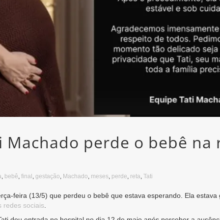
i Machado perde o bebê na re
a
,
bebê
,
final
,
gestação
,
Machado
,
meses
,
perde
,
reta
,
Tati
erça-feira (13/5) que perdeu o bebê que estava esperando. Ela estav
s redes sociais
.
ati deu entrada no hospital no dia 12 de maio após perceber a ausênc