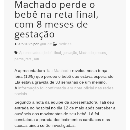
Machado perde o
bebê na reta final,
com 8 meses de
gestação
13/05/2025
por
@uHost
Notícias
Apresentadora
,
bebê
,
final
,
gestação
,
Machado
,
meses
,
perde
,
reta
,
Tati
A apresentadora
Tati Machado
revelou nesta terça-
feira (13/5) que perdeu o bebê que estava esperando.
Ela estava grávida de 33 semanas de um menino.
A
informação foi confirmada em nota oficial nas redes
sociais
.
Segundo a nota da equipe da apresentadora, Tati deu
entrada no hospital no dia 12 de maio após perceber a
ausência dos movimentos de seu bebê. Lá foi
constatada a parada dos batimentos cardíacos e as
causas ainda serão investigadas.