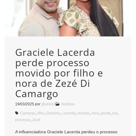
Graciele Lacerda
perde processo
movido por filho e
nora de Zezé Di
Camargo
19/03/2025
por
@uHost
Notícias
Camargo
,
filho
,
Graciele
,
Lacerda
,
movido
,
nora
,
perde
,
por
,
processo
,
Zezé
A influenciadora Graciele Lacerda perdeu o processo