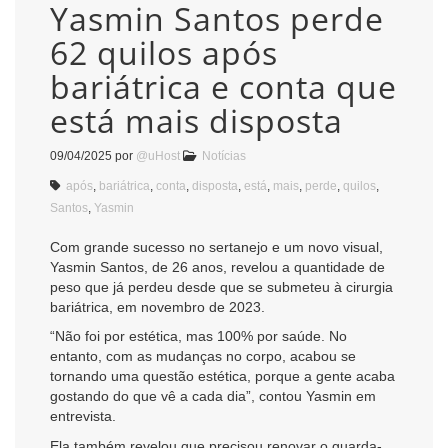
Yasmin Santos perde
62 quilos após
bariátrica e conta que
está mais disposta
09/04/2025
por
@uHost
Notícias
após
,
bariátrica
,
conta
,
disposta
,
está
,
mais
,
perde
,
quilos
,
Santos
,
Yasmin
Com grande sucesso no sertanejo e um novo visual,
Yasmin Santos, de 26 anos, revelou a quantidade de
peso que já perdeu desde que se submeteu à cirurgia
bariátrica, em novembro de 2023.
“Não foi por estética, mas 100% por saúde. No
entanto, com as mudanças no corpo, acabou se
tornando uma questão estética, porque a gente acaba
gostando do que vê a cada dia”, contou Yasmin em
entrevista.
Ela também revelou que precisou renovar o guarda-