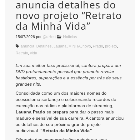
anuncia detalhes do
novo projeto “Retrato
da Minha Vida”
15/07/2026
por
@uHost
Notícias
anuncia
,
Detalhes
,
Lauana
,
MINHA
,
novo
,
Prado
,
projeto
,
Retrato
,
vida
Em sua melhor fase profissional, cantora prepara um
DVD profundamente pessoal que promete revelar
bastidores, superações e a essência por trás de seus
grandes hits.
Consolidada como um dos maiores nomes do
ecossistema sertanejo e colecionando recordes de
execução nas rádios e plataformas de streaming,
Lauana Prado
se prepara para dar o passo mais
maduro e sensível de sua carreira. A cantora anunciou
os detalhes de seu próximo grande projeto
audiovisual:
“Retrato da Minha Vida”
.
Diferente das megaproduções anteriores, que