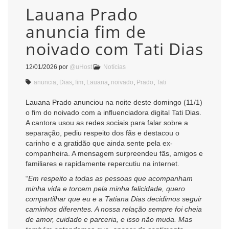
Lauana Prado
anuncia fim de
noivado com Tati Dias
12/01/2026
por
@uHost
Notícias
anuncia
,
Dias
,
fim
,
Lauana
,
noivado
,
Prado
,
Tati
Lauana Prado anunciou na noite deste domingo (11/1)
o fim do noivado com a influenciadora digital Tati Dias.
A cantora usou as redes sociais para falar sobre a
separação, pediu respeito dos fãs e destacou o
carinho e a gratidão que ainda sente pela ex-
companheira. A mensagem surpreendeu fãs, amigos e
familiares e rapidamente repercutiu na internet.
“
Em respeito a todas as pessoas que acompanham
minha vida e torcem pela minha felicidade, quero
compartilhar que eu e a Tatiana Dias decidimos seguir
caminhos diferentes. A nossa relação sempre foi cheia
de amor, cuidado e parceria, e isso não muda. Mas