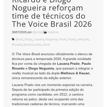
Nogueira reforçam
time de técnicos do
The Voice Brasil 2026
30/07/2026
por
@uHost
Notícias
Brasil
,
Diogo
,
Lauana
,
Nogueira
,
Paulo
,
Prado
,
reforçam
,
Ricardo
,
técnicos
,
time
,
Voice
O
The Voice Brasil
anunciou oficialmente o elenco de
técnicos para a temporada 2026. A grande novidade
fica por conta da chegada de
Lauana Prado
,
Paulo
Ricardo
e
Diogo Nogueira
, que passam a integrar o
reality musical ao lado da dupla
Matheus & Kauan
,
única remanescente da edição anterior.
Lauana Prado vive um momento especial na carreira.
Depois de ter participado da primeira edição do
programa como candidata, em 2012, a cantora
retorna ao palco, desta vez ocupando uma das
tradicionais cadeiras de técnica, marcando uma