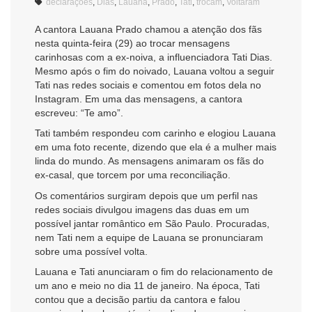
declarações
,
Dias
,
Lauana
,
Prado
,
Tati
,
trocam
,
Voltaram
A cantora Lauana Prado chamou a atenção dos fãs
nesta quinta-feira (29) ao trocar mensagens
carinhosas com a ex-noiva, a influenciadora Tati Dias.
Mesmo após o fim do noivado, Lauana voltou a seguir
Tati nas redes sociais e comentou em fotos dela no
Instagram. Em uma das mensagens, a cantora
escreveu: “Te amo”.
Tati também respondeu com carinho e elogiou Lauana
em uma foto recente, dizendo que ela é a mulher mais
linda do mundo. As mensagens animaram os fãs do
ex-casal, que torcem por uma reconciliação.
Os comentários surgiram depois que um perfil nas
redes sociais divulgou imagens das duas em um
possível jantar romântico em São Paulo. Procuradas,
nem Tati nem a equipe de Lauana se pronunciaram
sobre uma possível volta.
Lauana e Tati anunciaram o fim do relacionamento de
um ano e meio no dia 11 de janeiro. Na época, Tati
contou que a decisão partiu da cantora e falou