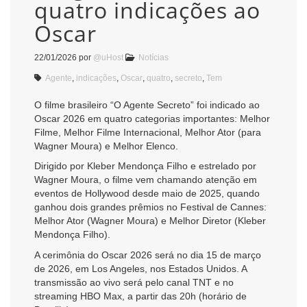
quatro indicações ao
Oscar
22/01/2026
por
@uHost
Notícias
Agente
,
indicações
,
Oscar
,
quatro
,
secreto
,
Tem
O filme brasileiro “O Agente Secreto” foi indicado ao
Oscar 2026 em quatro categorias importantes: Melhor
Filme, Melhor Filme Internacional, Melhor Ator (para
Wagner Moura) e Melhor Elenco.
Dirigido por Kleber Mendonça Filho e estrelado por
Wagner Moura, o filme vem chamando atenção em
eventos de Hollywood desde maio de 2025, quando
ganhou dois grandes prêmios no Festival de Cannes:
Melhor Ator (Wagner Moura) e Melhor Diretor (Kleber
Mendonça Filho).
A cerimônia do Oscar 2026 será no dia 15 de março
de 2026, em Los Angeles, nos Estados Unidos. A
transmissão ao vivo será pelo canal TNT e no
streaming HBO Max, a partir das 20h (horário de