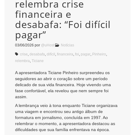
relembra crise
financeira e
desabafa: “Foi difícil
pagar”
03/06/2026
por
@uHost
Notícias
crise
,
desabafa
,
difícil
,
financeira
,
foi
,
pagar
,
Pinheiro
,
relembra
,
Ticiane
A apresentadora Ticiane Pinheiro surpreendeu os
seguidores ao abrir o coração sobre um período
delicado de sua vida financeira. Hoje vivendo uma
fase confortável, ela revelou que nem sempre foi
assim.
A lembrança veio à tona enquanto Ticiane organizava
uma viagem e encontrou seu antigo álbum de
formatura em jornalismo, concluída em 1997. Ao
relembrar o momento, a apresentadora destacou as
dificuldades que sua família enfrentava na época.