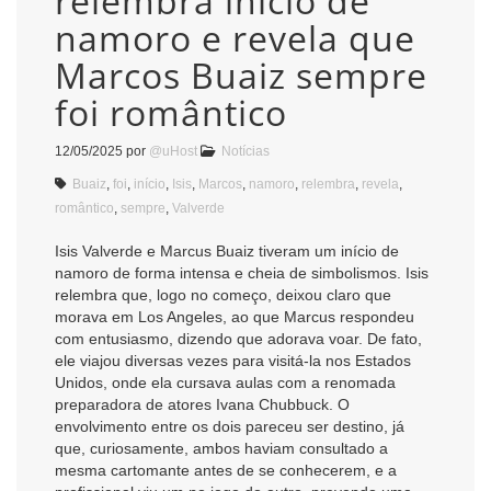
relembra início de
namoro e revela que
Marcos Buaiz sempre
foi romântico
12/05/2025
por
@uHost
Notícias
Buaiz
,
foi
,
início
,
Isis
,
Marcos
,
namoro
,
relembra
,
revela
,
romântico
,
sempre
,
Valverde
Isis Valverde e Marcus Buaiz tiveram um início de
namoro de forma intensa e cheia de simbolismos. Isis
relembra que, logo no começo, deixou claro que
morava em Los Angeles, ao que Marcus respondeu
com entusiasmo, dizendo que adorava voar. De fato,
ele viajou diversas vezes para visitá-la nos Estados
Unidos, onde ela cursava aulas com a renomada
preparadora de atores Ivana Chubbuck. O
envolvimento entre os dois pareceu ser destino, já
que, curiosamente, ambos haviam consultado a
mesma cartomante antes de se conhecerem, e a