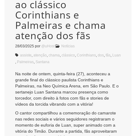
ao clássico
Corinthians e
Palmeiras e chama
atenção dos fãs
28/03/2025
por
@uHost
Notícias
assiste
,
atenção
,
chama
,
clássico
,
Corinthians
,
dos
,
fãs
,
Luan
,
Palmeiras
,
Santana
Na noite de ontem, quinta-feira (27), aconteceu a
grande final do clássico paulista Corinthians e
Palmeiras, na Neo Química Arena, em São Paulo. E o
sertanejo Luan Santana marcou presença como
torcedor, com direito à fotos com fãs e stories de
vídeos da torcida vibrando com a vitória!
O cantor compartilhou a comemoração do camarote
nas redes sociais e vários seguidores registraram o
momento de euforia de Luan, super animado com a
vitória do Timão. Durante a partida, fãs aproveitaram