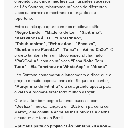
o projeto traz
cinco medleys
com grandes sucessos
de Léo Santana, misturando músicas de diferentes
fases da carreira e mostrando a força do seu
repertório.
Entre os hits que aparecem nos medleys estão
“Negro Lindo”
,
“Madeira de Lei”
,
“Santinha”
,
“Maravilhosa é Ela”
,
“Contatinho”
,
“Tchubirabiron”
,
“Rebolation”
,
“Encaixa”
,
“Bumbum no Paredão”
,
“Toma”
e
“Vai no Chão”
. O
projeto também tem um bloco especial chamado
“PaGGodin”
, com as músicas
“Essa Noite Tem
Tudo”
,
“Ela Terminou no WhatsApp”
e
“Abana”
.
Léo Santana comemorou o lançamento e disse que o
projeto é muito especial para ele. Segundo o cantor,
“Marquinha de Fitinha”
é a sua grande aposta para
o verão e promete fazer todo mundo dançar.
O artista também segue fazendo sucesso com
“Desliza”
, música lançada em 2025 em parceria com
Melody, que continua entre as mais ouvidas e ganha
destaque até fora do Brasil.
A primeira parte do projeto
“Léo Santana 20 Anos –