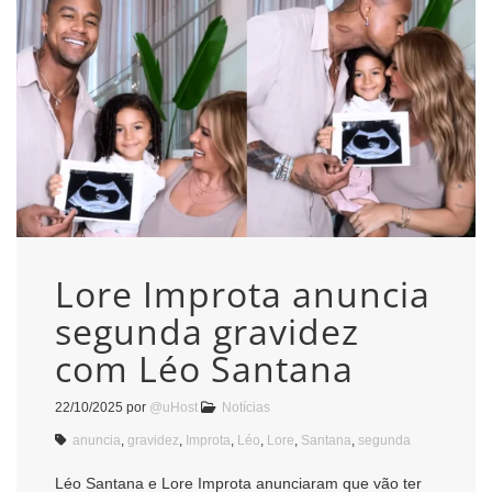
Lore Improta anuncia
segunda gravidez
com Léo Santana
22/10/2025
por
@uHost
Notícias
anuncia
,
gravidez
,
Improta
,
Léo
,
Lore
,
Santana
,
segunda
Léo Santana e Lore Improta anunciaram que vão ter