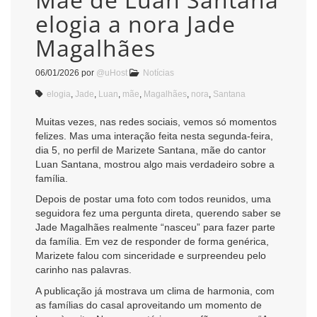
elogia a nora Jade
Magalhães
06/01/2026
por
@uHost
Notícias
elogia
,
Jade
,
Luan
,
mãe
,
Magalhães
,
nora
,
Santana
Muitas vezes, nas redes sociais, vemos só momentos
felizes. Mas uma interação feita nesta segunda-feira,
dia 5, no perfil de Marizete Santana, mãe do cantor
Luan Santana, mostrou algo mais verdadeiro sobre a
família.
Depois de postar uma foto com todos reunidos, uma
seguidora fez uma pergunta direta, querendo saber se
Jade Magalhães realmente “nasceu” para fazer parte
da família. Em vez de responder de forma genérica,
Marizete falou com sinceridade e surpreendeu pelo
carinho nas palavras.
A publicação já mostrava um clima de harmonia, com
as famílias do casal aproveitando um momento de