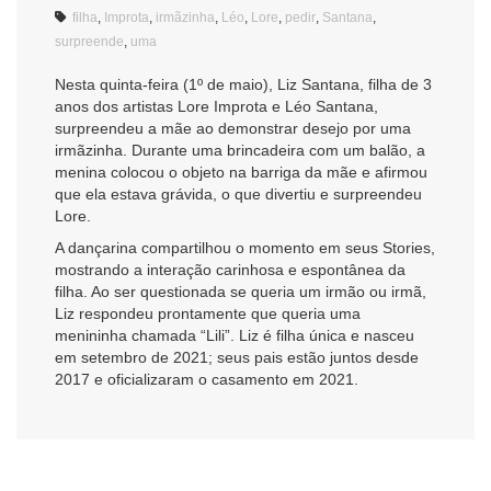
filha
,
Improta
,
irmãzinha
,
Léo
,
Lore
,
pedir
,
Santana
,
surpreende
,
uma
Nesta quinta-feira (1º de maio), Liz Santana, filha de 3
anos dos artistas Lore Improta e Léo Santana,
surpreendeu a mãe ao demonstrar desejo por uma
irmãzinha. Durante uma brincadeira com um balão, a
menina colocou o objeto na barriga da mãe e afirmou
que ela estava grávida, o que divertiu e surpreendeu
Lore.
A dançarina compartilhou o momento em seus Stories,
mostrando a interação carinhosa e espontânea da
filha. Ao ser questionada se queria um irmão ou irmã,
Liz respondeu prontamente que queria uma
menininha chamada “Lili”. Liz é filha única e nasceu
em setembro de 2021; seus pais estão juntos desde
2017 e oficializaram o casamento em 2021.