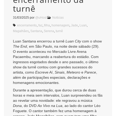
turnê
31/03/2025
por
@uHost
Notícias
encerramento
,
faz
,
filha
,
homenagem
,
Jade
,
Luan
,
Magalhães
,
Santana
,
Serena
,
turnê
Luan Santana encerrou a turnê
Luan City
com o show
The End
, em São Paulo, na noite deste sábado (29).
O evento aconteceu no Mercado Livre Arena
Pacaembu, marcando a reabertura do estádio. Com
ingressos esgotados desde o ano passado, o último
show da turnê contou com grandes sucessos do
artista, como
Escreve Aí
,
Sinais
,
Meteoro
e
Parece
,
além de participações especiais, declarações e
homenagens emocionantes.
Durante a apresentação, que durou cerca de duas
horas e meia sem intervalos, Luan surpreendeu os fãs
ao revelar uma novidade: ele regravou a música
Dona
, do DVD
Ao Vivo na Lua
, ao lado do cantor Léo
Foguete. O cantor também fez uma homenagem à
esposa, Jade Magalhães, com quem tem uma filha,