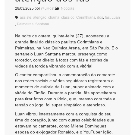
28/03/2025
por
@uHost
Notícias
assiste
,
atenção
,
chama
,
clássico
,
Corinthians
,
dos
,
fãs
,
Luan
,
Palmeiras
,
Santana
Na noite de ontem, quinta-feira (27), aconteceu a
grande final do clássico paulista Corinthians e
Palmeiras, na Neo Química Arena, em São Paulo. E o
sertanejo Luan Santana marcou presença como
torcedor, com direito à fotos com fãs e stories de
vídeos da torcida vibrando com a vitória!
O cantor compartilhou a comemoração do camarote
nas redes sociais e vários seguidores registraram o
momento de euforia de Luan, super animado com a
vitória do Timão. Durante a partida, fãs aproveitaram
para tirar fotos com o ídolo, que, mesmo com toda a
tensão do jogo, foi super simpático e atencioso.
Luan vibrou intensamente com a conquista do seu
time do coração, junto com outras celebridades que
estavam no camarote, como Milene Domingues,
esposa do ex-jogador Ronaldo, e o YouTuber Igão,