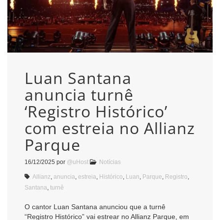
Luan Santana
anuncia turnê
‘Registro Histórico’
com estreia no Allianz
Parque
16/12/2025
por
@uHost
Notícias
Allianz
,
anuncia
,
estreia
,
Histórico
,
Luan
,
Parque
,
Registro
,
Santana
,
turnê
O cantor Luan Santana anunciou que a turnê
“Registro Histórico” vai estrear no Allianz Parque, em