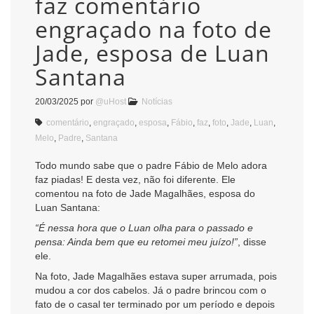
faz comentário
engraçado na foto de
Jade, esposa de Luan
Santana
20/03/2025
por
@uHost
Notícias
comentário
,
engraçado
,
esposa
,
Fábio
,
faz
,
foto
,
Jade
,
Luan
,
Melo
,
Padre
,
Santana
Todo mundo sabe que o padre Fábio de Melo adora
faz piadas! E desta vez, não foi diferente. Ele
comentou na foto de Jade Magalhães, esposa do
Luan Santana:
“É nessa hora que o Luan olha para o passado e
pensa: Ainda bem que eu retomei meu juízo!”
, disse
ele.
Na foto, Jade Magalhães estava super arrumada, pois
mudou a cor dos cabelos. Já o padre brincou com o
fato de o casal ter terminado por um período e depois