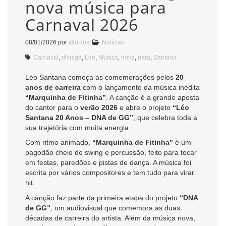
nova música para
Carnaval 2026
08/01/2026
por
@uHost
Notícias
Carnaval
,
divulga
,
Léo
,
Música
,
nova
,
para
,
Santana
Léo Santana começa as comemorações pelos
20
anos de carreira
com o lançamento da música inédita
“Marquinha de Fitinha”
. A canção é a grande aposta
do cantor para o
verão 2026
e abre o projeto
“Léo
Santana 20 Anos – DNA de GG”
, que celebra toda a
sua trajetória com muita energia.
Com ritmo animado,
“Marquinha de Fitinha”
é um
pagodão cheio de swing e percussão, feito para tocar
em festas, paredões e pistas de dança. A música foi
escrita por vários compositores e tem tudo para virar
hit.
A canção faz parte da primeira etapa do projeto
“DNA
de GG”
, um audiovisual que comemora as duas
décadas de carreira do artista. Além da música nova,